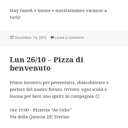
Stay tuned, e buone e meritatissime vacanze a
tutti!
Posted
on Buone feste, ci vediamo
December 14, 2015
Leave a comment
on
Lun 26/10 – Pizza di
benvenuto
Primo incontro per presentarci, chiacchierare e
parlare del nostro futuro. Ovvero: ogni scusa è
buona per bere uno spritz in compagnia 🙂
Ore 19:00 – Pizzeria “Ae Oche”
Via della Quercia 2/F, Treviso