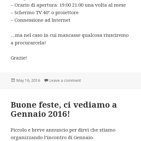
– Orario di apertura: 19:00 21:00 una volta al mese
– Schermo TV 40″ o proiettore
– Connessione ad Internet
…ma nel caso in cui mancasse qualcosa riusciremo
a procurarcela!
Grazie!
Posted
on Cercasi sede per gli incontri
May 16, 2016
Leave a comment
on
Buone feste, ci vediamo a
Gennaio 2016!
Piccolo e breve annuncio per dirvi che stiamo
organizzando l’incontro di Gennaio.